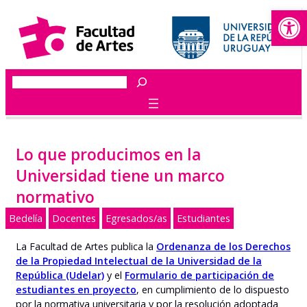
Abrir
Saltar
al
contenido
Buscar
Lo que producimos en la
Universidad tiene un marco
normativo
Bedelía
Docentes
Egresados/as
Estudiantes
La Facultad de Artes publica la
Ordenanza de los Derechos
de la Propiedad Intelectual de la Universidad de la
República (Udelar)
y el
Formulario de participación de
estudiantes en proyecto
, en cumplimiento de lo dispuesto
por la normativa universitaria y por la resolución adoptada