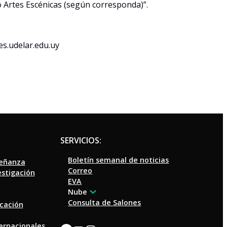
Artes Escénicas (según corresponda)”.
es.udelar.edu.uy
SERVICIOS:
Boletín semanal de noticias
señanza
Correo
estigación
EVA
Nube
Consulta de Salones
ucación
ternacionales