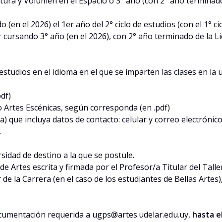
ultura y Volumen en el Espacio o 3° año (con 2° año terminad
 (en el 2026) el 1er año del 2° ciclo de estudios (con el 1° ci
tar cursando 3° año (en el 2026), con 2° año terminado de l
studios en el idioma en el que se imparten las clases en la 
df)
 o Artes Escénicas, según corresponda (en .pdf)
a) que incluya datos de contacto: celular y correo electróni
.
idad de destino a la que se postule.
d de Artes escrita y firmada por el Profesor/a Titular del Tal
 de la Carrera (en el caso de los estudiantes de Bellas Artes
cumentación requerida a ugps@artes.udelar.edu.uy,
hasta e