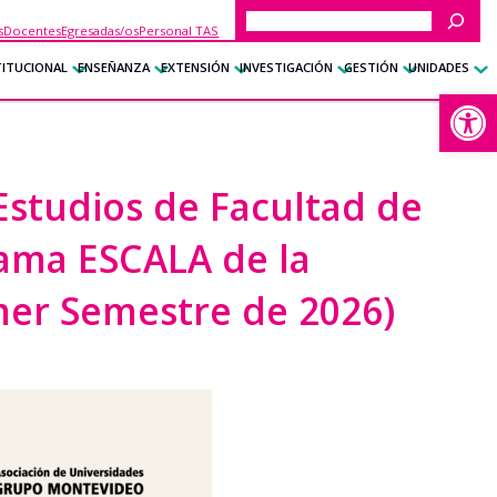
Buscar
s
Docentes
Egresadas/os
Personal TAS
TITUCIONAL
ENSEÑANZA
EXTENSIÓN
INVESTIGACIÓN
GESTIÓN
UNIDADES
Abrir
Estudios de Facultad de
rama ESCALA de la
mer Semestre de 2026)