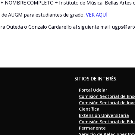
+ NOMBRE COMPLETO + Instituto de Música, Bellas Artes o 
a de AUGM para estudiantes de grado,
VER AQUÍ
ura Outeda o Gonzalo Cardarello al siguiente mail: ugps@art
SITIOS DE INTERÉS:
Portal Udelar
Comisión Sectorial de En
Comisión Sectorial de Inv
Científica
Extensión Universitaria
Comisión Sectorial de Ed
Permanente
Servicio de Relaciones In