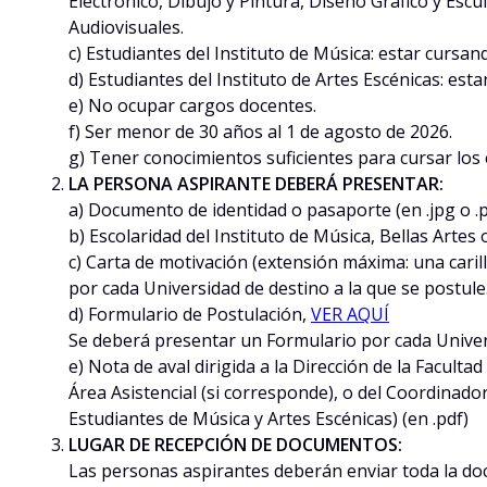
Electrónico, Dibujo y Pintura, Diseño Gráfico y Esc
Audiovisuales.
c) Estudiantes del Instituto de Música: estar cursando
d) Estudiantes del Instituto de Artes Escénicas: es
e) No ocupar cargos docentes.
f) Ser menor de 30 años al 1 de agosto de 2026.
g) Tener conocimientos suficientes para cursar los e
LA PERSONA ASPIRANTE DEBERÁ PRESENTAR:
a) Documento de identidad o pasaporte (en .jpg o .p
b) Escolaridad del Instituto de Música, Bellas Artes
c) Carta de motivación (extensión máxima: una carill
por cada Universidad de destino a la que se postule
d) Formulario de Postulación,
VER AQUÍ
Se deberá presentar un Formulario por cada Univers
e) Nota de aval dirigida a la Dirección de la Faculta
Área Asistencial (si corresponde), o del Coordinador
Estudiantes de Música y Artes Escénicas) (en .pdf)
LUGAR DE RECEPCIÓN DE DOCUMENTOS:
Las personas aspirantes deberán enviar toda la do