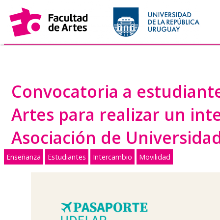
Saltar
al
contenido
Convocatoria a estudiant
Artes para realizar un in
Asociación de Universida
Enseñanza
Estudiantes
Intercambio
Movilidad