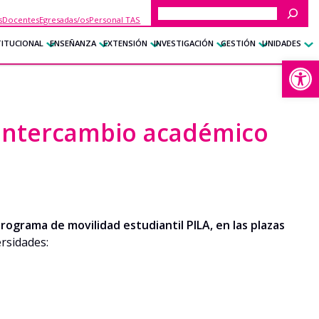
Buscar
s
Docentes
Egresadas/os
Personal TAS
TITUCIONAL
ENSEÑANZA
EXTENSIÓN
INVESTIGACIÓN
GESTIÓN
UNIDADES
Abrir
e intercambio académico
rograma de movilidad estudiantil PILA, en las plazas
rsidades: