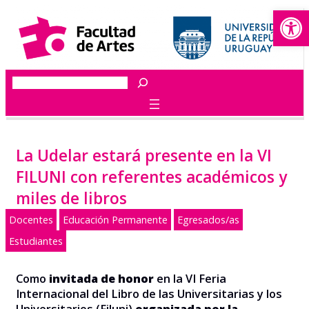
Abrir
Saltar
al
contenido
Buscar
La Udelar estará presente en la VI
FILUNI con referentes académicos y
miles de libros
Docentes
Educación Permanente
Egresados/as
Estudiantes
Como
invitada de honor
en la VI Feria
Internacional del Libro de las Universitarias y los
Universitarios (Filuni)
organizada por la