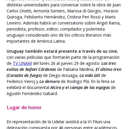
distintas universidades para conversar sobre la obra de Juan
Carlos Onetti, Armonía Somers, Marosa di Giorgio, Horacio
Quiroga, Felisberto Hernández, Cristina Peri Rossi y Mario
Levrero. Además habrá un conversatorio sobre Ángel Rama,
periodista, profesor, editor, compilador y polemista
uruguayo considerado uno de los críticos literarios más
importantes de América Latina.
Uruguay también estará presente a través de su cine
,
con varias películas que formarán parte de la programación
de
TV UNAM
del lunes 26 al jueves 29 de agosto:
Los tres
exilios
de Rafael Cárdenas
de Fabiana Medina,
El último tren
(Corazón de fuego)
de Diego Arsuaga,
La vida útil
de
Federico Veiroj y
La demora
de Rodrigo Plá. En la feria se
exhibirá el documental
Alcira y el campo de las espigas
de
Agustín Fernández Gabard.
Lugar de honor
En representación de la Udelar asistirá a la VI Filuni una
delegación compuesta por 46 personas entre académicos,