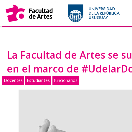
Saltar
al
contenido
La Facultad de Artes se s
en el marco de #UdelarD
Docentes
Estudiantes
funcionarios