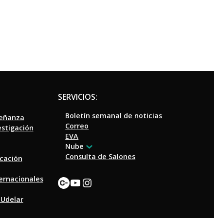
SERVICIOS:
Boletín semanal de noticias
señanza
Correo
estigación
EVA
Nube
Consulta de Salones
ucación
Enlace
YouTube
Instagram
ternacionales
 Udelar