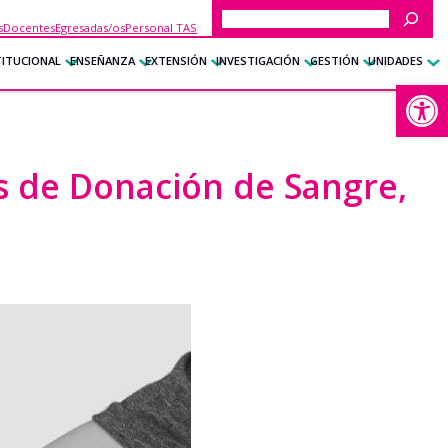
Buscar
s
Docentes
Egresadas/os
Personal TAS
TITUCIONAL
ENSEÑANZA
EXTENSIÓN
INVESTIGACIÓN
GESTIÓN
UNIDADES
Abrir
as de Donación de Sangre,