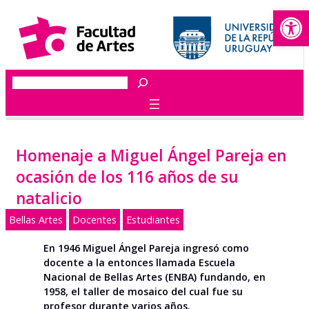
Abrir
Saltar
al
contenido
Buscar
Homenaje a Miguel Ángel Pareja en
ocasión de los 116 años de su
natalicio
Bellas Artes
Docentes
Estudiantes
En 1946 Miguel Ángel Pareja ingresó como
docente a la entonces llamada Escuela
Nacional de Bellas Artes (ENBA) fundando, en
1958, el taller de mosaico del cual fue su
profesor durante varios años.