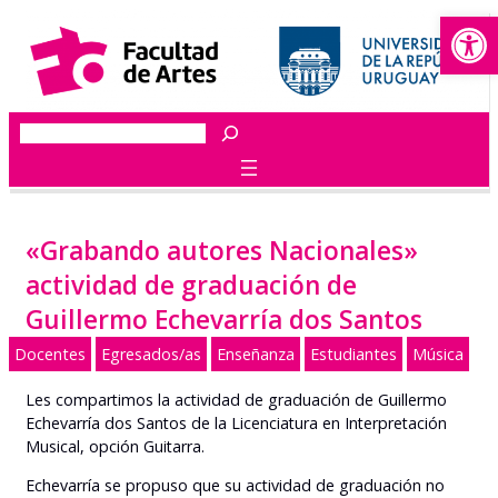
Abrir
Saltar
al
contenido
Buscar
«Grabando autores Nacionales»
actividad de graduación de
Guillermo Echevarría dos Santos
Docentes
Egresados/as
Enseñanza
Estudiantes
Música
Les compartimos la actividad de graduación de Guillermo
Echevarría dos Santos de la Licenciatura en Interpretación
Musical, opción Guitarra.
Echevarría se propuso que su actividad de graduación no