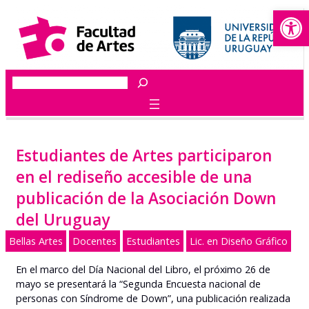
Abrir
Saltar
al
contenido
Buscar
Estudiantes de Artes participaron
en el rediseño accesible de una
publicación de la Asociación Down
del Uruguay
Bellas Artes
Docentes
Estudiantes
Lic. en Diseño Gráfico
En el marco del Día Nacional del Libro, el próximo 26 de
mayo se presentará la “Segunda Encuesta nacional de
personas con Síndrome de Down”, una publicación realizada