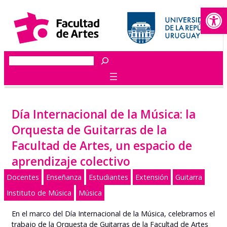
Abrir
Saltar
al
contenido
Buscar
Día Internacional de la Música: la
Orquesta de Guitarras de la
Facultad de Artes, un espacio de
aprendizaje colectivo
Docentes
Enseñanza
Estudiantes
Extensión
Guitarra
Instituto de Música
Música
En el marco del Día Internacional de la Música, celebramos el
trabajo de la Orquesta de Guitarras de la Facultad de Artes