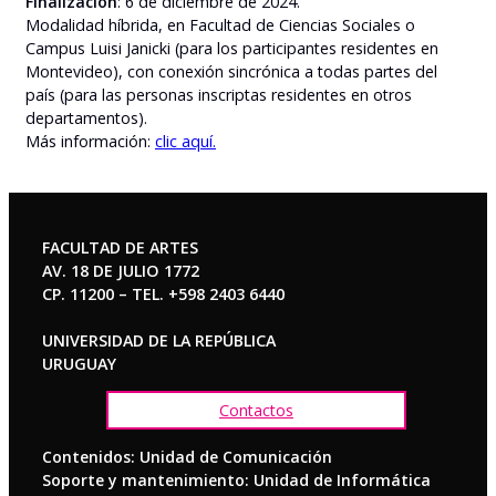
Finalización
: 6 de diciembre de 2024.
Modalidad híbrida, en Facultad de Ciencias Sociales o
Campus Luisi Janicki (para los participantes residentes en
Montevideo), con conexión sincrónica a todas partes del
país (para las personas inscriptas residentes en otros
departamentos).
Más información:
clic aquí.
FACULTAD DE ARTES
AV. 18 DE JULIO 1772
CP. 11200 – TEL. +598 2403 6440
UNIVERSIDAD DE LA REPÚBLICA
URUGUAY
Contactos
Contenidos: Unidad de Comunicación
Soporte y mantenimiento: Unidad de Informática