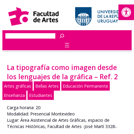
Abrir
Saltar
al
contenido
Buscar
La tipografía como imagen desde
los lenguajes de la gráfica – Ref. 2
Artes gráficas
Bellas Artes
Educación Permanente
Enseñanza
Estudiantes
Carga horaria: 20
Modalidad: Presencial Montevideo
Lugar: Área Asistencial de Artes Gráficas, espacio de
Técnicas Históricas, Facultad de Artes -José Martí 3328-.