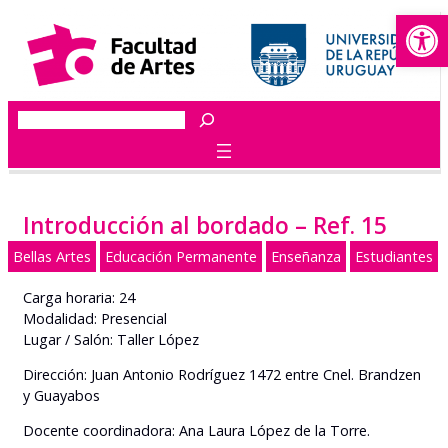
Abrir
Saltar
al
contenido
Buscar
Introducción al bordado – Ref. 15
Bellas Artes
Educación Permanente
Enseñanza
Estudiantes
Carga horaria: 24
Modalidad: Presencial
Lugar / Salón: Taller López
Dirección: Juan Antonio Rodríguez 1472 entre Cnel. Brandzen
y Guayabos
Docente coordinadora: Ana Laura López de la Torre.