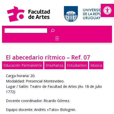
Abrir
Saltar
al
contenido
Buscar
El abecedario rítmico – Ref. 07
Educación Permanente
Enseñanza
Estudiantes
Música
Carga horaria: 20.
Modalidad: Presencial Montevideo.
Lugar / Salón: Teatro de Facultad de Artes (Av. 18 de julio
1772)
Docente coordinador: Ricardo Gómez.
Equipo docente: Andrés «Tato» Bolognin.