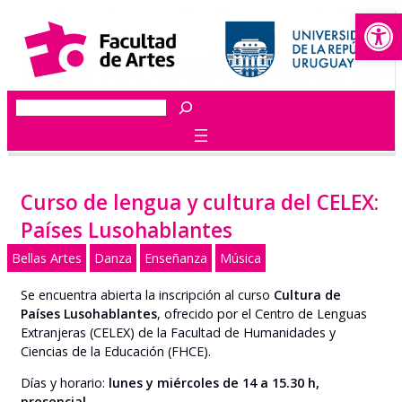
Abrir
Saltar
al
contenido
Buscar
Curso de lengua y cultura del CELEX:
Países Lusohablantes
Bellas Artes
Danza
Enseñanza
Música
Se encuentra abierta la inscripción al curso
Cultura de
Países Lusohablantes
, ofrecido por el Centro de Lenguas
Extranjeras (CELEX) de la Facultad de Humanidades y
Ciencias de la Educación (FHCE).
Días y horario:
lunes y miércoles de 14 a 15.30 h,
presencial