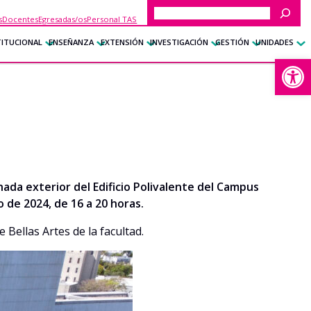
Buscar
s
Docentes
Egresadas/os
Personal TAS
TITUCIONAL
ENSEÑANZA
EXTENSIÓN
INVESTIGACIÓN
GESTIÓN
UNIDADES
Abrir
ada exterior del Edificio Polivalente del Campus
o de 2024, de 16 a 20 horas.
Bellas Artes de la facultad.