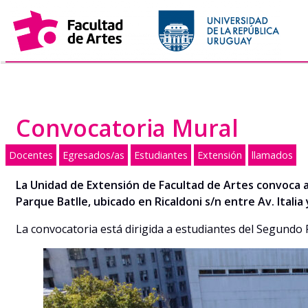
Saltar
al
contenido
Convocatoria Mural
Docentes
Egresados/as
Estudiantes
Extensión
llamados
La Unidad de Extensión de Facultad de Artes convoca a 
Parque Batlle, ubicado en Ricaldoni s/n entre Av. Italia
La convocatoria está dirigida a estudiantes del Segundo P