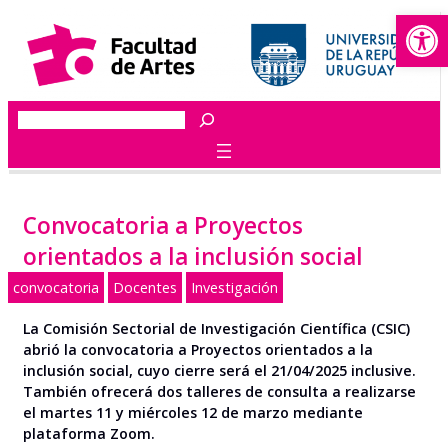
Abrir
Saltar
al
contenido
Buscar
Convocatoria a Proyectos
orientados a la inclusión social
convocatoria
Docentes
Investigación
La Comisión Sectorial de Investigación Científica (CSIC)
abrió la convocatoria a Proyectos orientados a la
inclusión social, cuyo cierre será el 21/04/2025 inclusive.
También ofrecerá dos talleres de consulta
a realizarse
el martes 11 y miércoles 12 de marzo mediante
plataforma Zoom.