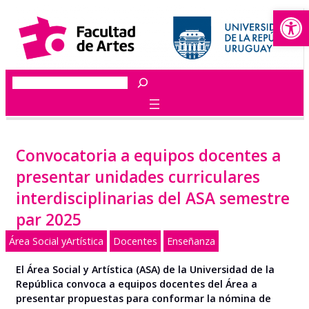
Abrir
Saltar
al
contenido
Buscar
Convocatoria a equipos docentes a
presentar unidades curriculares
interdisciplinarias del ASA semestre
par 2025
Área Social yArtística
Docentes
Enseñanza
El Área Social y Artística (ASA) de la Universidad de la
República convoca a equipos docentes del Área a
presentar propuestas para conformar la nómina de