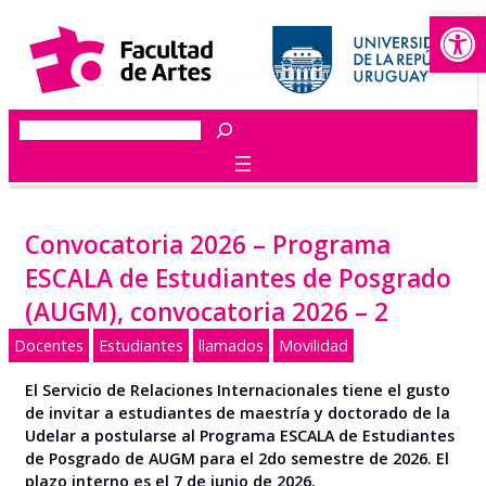
Abrir
Saltar
al
contenido
Buscar
Convocatoria 2026 – Programa
ESCALA de Estudiantes de Posgrado
(AUGM), convocatoria 2026 – 2
Docentes
Estudiantes
llamados
Movilidad
El Servicio de Relaciones Internacionales tiene el gusto
de invitar a estudiantes de maestría y doctorado de la
Udelar a postularse al Programa ESCALA de Estudiantes
de Posgrado de AUGM para el 2do semestre de 2026.
El
plazo interno es el 7 de junio de 2026.