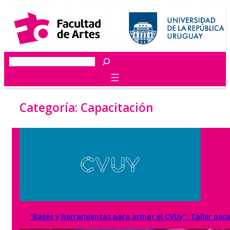
Saltar
al
contenido
Buscar
Categoría:
Capacitación
“Bases y herramientas para armar el CVUy”: Taller par