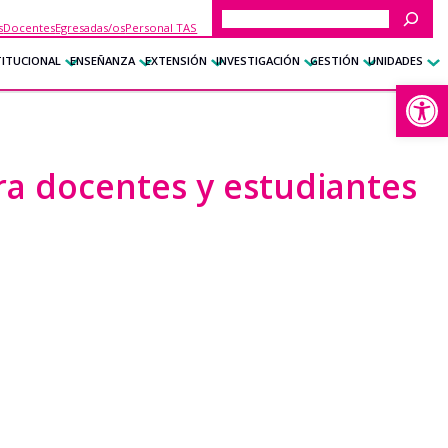
Buscar
s
Docentes
Egresadas/os
Personal TAS
TITUCIONAL
ENSEÑANZA
EXTENSIÓN
INVESTIGACIÓN
GESTIÓN
UNIDADES
Abrir
ra docentes y estudiantes