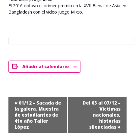
El 2016 obtuvo el primer premio en la XVII Bienal de Asia en
Bangladesh con el video Juego Mixto.
Añadir al calendario
Navegación
«
01/12 – Sacada de
Del 03 al 07/12 –
del
la galera. Muestra
Víctimas
de estudiantes de
nacionales,
Evento
4to año Taller
historias
López
silenciadas
»