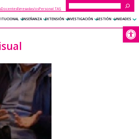
Buscar
s
Docentes
Egresadas/os
Personal TAS
TITUCIONAL
ENSEÑANZA
EXTENSIÓN
INVESTIGACIÓN
GESTIÓN
UNIDADES
Abrir
isual