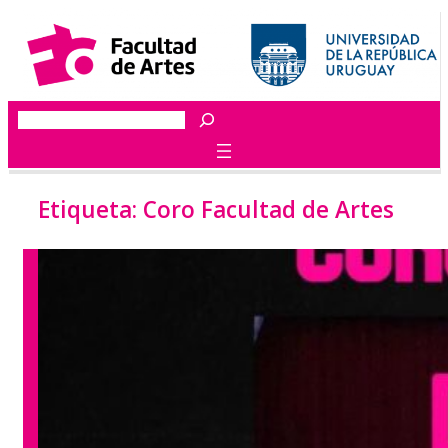
Saltar
al
contenido
Buscar
Etiqueta:
Coro Facultad de Artes