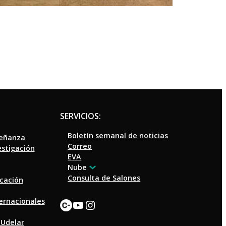
SERVICIOS:
Boletín semanal de noticias
señanza
Correo
estigación
EVA
Nube
Consulta de Salones
ucación
Enlace
YouTube
Instagram
ternacionales
 Udelar