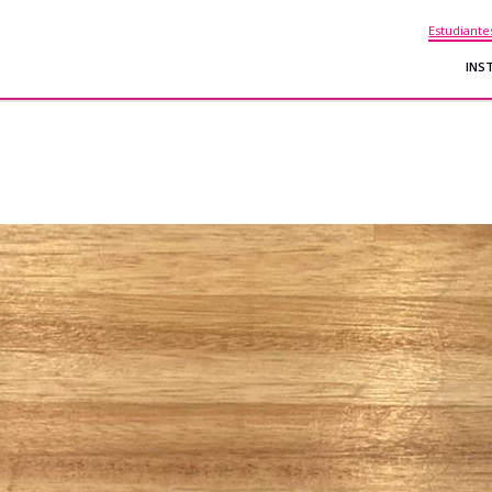
Estudiante
INS
encia del grabado al
magen en el vidrio (del
 la cerámica y vidrio) –