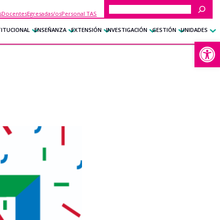
Buscar
s
Docentes
Egresadas/os
Personal TAS
TITUCIONAL
ENSEÑANZA
EXTENSIÓN
INVESTIGACIÓN
GESTIÓN
UNIDADES
Abrir