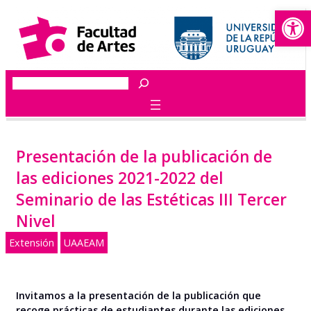
Abrir
Saltar
al
contenido
Buscar
Presentación de la publicación de
las ediciones 2021-2022 del
Seminario de las Estéticas III Tercer
Nivel
Extensión
UAAEAM
Invitamos a la presentación de la publicación que
recoge prácticas de estudiantes durante las ediciones