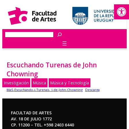
Abrir
Saltar
al
contenido
Buscar
Escuchando Turenas de John
Chowning
Investigación
Música
Música y Tecnología
MaS-Escuchando-i-Turenas-_i-de-John-Chowning
Descarga
FACULTAD DE ARTES
AV. 18 DE JULIO 1772
CP. 11200 – TEL. +598 2403 6440