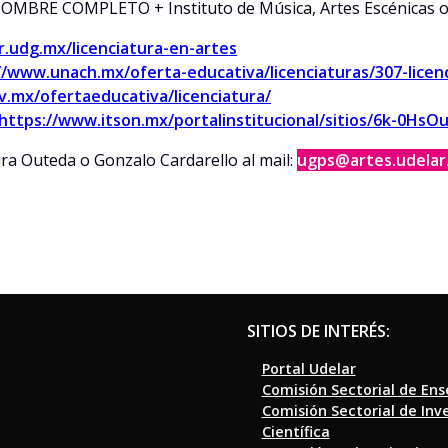
OMBRE COMPLETO + Instituto de Música, Artes Escénicas o 
r.udg.mx/licenciatura-en-artes
//www.unach.mx/oferta-educativa/licenciaturas/307-licen
.mx/ofertaeducativa/licenciatura/
https://www.itson.mx/portalinstitucional/sitios/6k-0H
ura Outeda o Gonzalo Cardarello al mail:
ugps@artes.udelar
SITIOS DE INTERÉS:
Portal Udelar
Comisión Sectorial de En
Comisión Sectorial de Inv
Científica