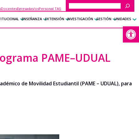
Buscar
s
Docentes
Egresadas/os
Personal TAS
TITUCIONAL
ENSEÑANZA
EXTENSIÓN
INVESTIGACIÓN
GESTIÓN
UNIDADES
Abrir
: Programa PAME–UDUAL
Académico de Movilidad Estudiantil (PAME – UDUAL), para