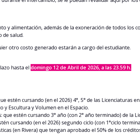
 durante el intercambio, se le puedan revalidar aquí por lo
nto y alimentación, además de la exoneración de todos los c
o de salud.
lquier otro costo generado estarán a cargo del estudiante.
lazo hasta el
domingo 12 de Abril de 2026, a las 23.59 h.
 que estén cursando (en el 2026) 4°, 5° de las Licenciaturas en
ico y Escultura y Volumen en el Espacio.
icas: que estén cursando 3° año (con 2° año terminado) de la
estén cursando (en el 2026) segundo ciclo (con 1°ciclo termin
sticas (en Rivera) que tengan aprobado el 50% de los créditos