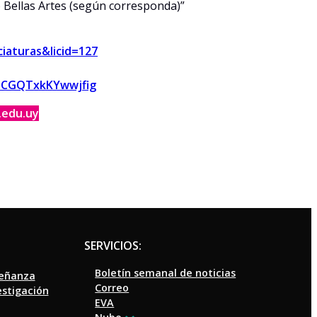
Bellas Artes (según corresponda)”
ciaturas&licid=127
sOuCGQTxkKYwwjfig
.edu.uy
SERVICIOS:
Boletín semanal de noticias
señanza
Correo
estigación
EVA