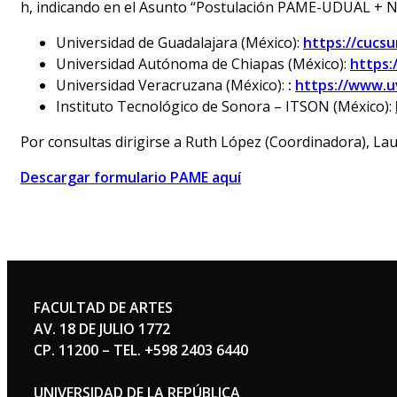
h, indicando en el Asunto “Postulación PAME-UDUAL + N
Universidad de Guadalajara (México):
https://cucsu
Universidad Autónoma de Chiapas (México):
https:
Universidad Veracruzana (México):
:
https://www.uv
Instituto Tecnológico de Sonora – ITSON (México):
Por consultas dirigirse a Ruth López (Coordinadora), La
Descargar formulario PAME aquí
FACULTAD DE ARTES
AV. 18 DE JULIO 1772
CP. 11200 – TEL. +598 2403 6440
UNIVERSIDAD DE LA REPÚBLICA