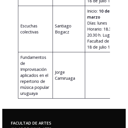
18 de julio 1772
Inicio:
10 de
marzo
Días: lunes
Escuchas
Santiago
Horario: 18.30 a
v
colectivas
Bogacz
20.30 h. Lugar:
Facultad de Artes
18 de julio 1772
Fundamentos
E
de
d
Improvisación
I
Jorge
aplicados en el
d
Camiruaga
repertorio de
I
música popular
B
uruguaya
p
FACULTAD DE ARTES