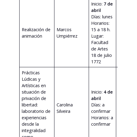
Inicio:
7 de
abril
Días: lunes
Horarios:
Realización de
Marcos
15 a 18 h.
ver
animación
Umpiérrez
Lugar:
program
Facultad
de Artes
18 de julio
1772
Prácticas
Lúdicas y
Artísticas en
situación de
Inicio:
4 de
privación de
abril
libertad:
Carolina
Días: a
ver
laboratorio de
Silveira
confirmar
program
experiencias
Horarios: a
desde la
confirmar
integralidad
como