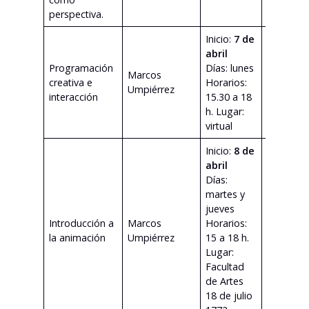
perspectiva.
Inicio:
7 de
abril
Programación
Días: lunes
Marcos
ver
creativa e
Horarios:
Umpiérrez
program
interacción
15.30 a 18
h. Lugar:
virtual
Inicio:
8 de
abril
Días:
martes y
jueves
Introducción a
Marcos
Horarios:
ver
la animación
Umpiérrez
15 a 18 h.
program
Lugar:
Facultad
de Artes
18 de julio