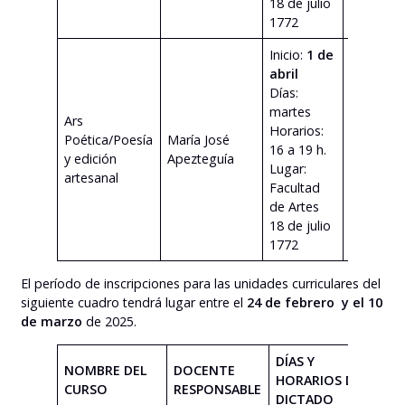
18 de julio
1772
Inicio:
1 de
abril
Días:
martes
Ars
Horarios:
Poética/Poesía
María José
ver
16 a 19 h.
y edición
Apezteguía
program
Lugar:
artesanal
Facultad
de Artes
18 de julio
1772
El período de inscripciones para las unidades curriculares del
siguiente cuadro tendrá lugar entre el
24 de febrero y el 10
de marzo
de 2025.
DÍAS Y
NOMBRE DEL
DOCENTE
HORARIOS DE
CURSO
RESPONSABLE
DICTADO