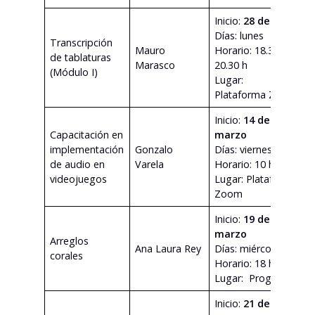
Inicio:
28 de abril
Días: lunes
Transcripción
E
Mauro
Horario: 18.30 a
de tablaturas
d
Marasco
20.30 h
(Módulo I)
v
Lugar:
Plataforma Zoom
Inicio:
14 de
E
Capacitación en
marzo
d
implementación
Gonzalo
Días: viernes
c
de audio en
Varela
Horario: 10 h.
videojuegos
Lugar: Plataforma
p
Zoom
Inicio:
19 de
E
marzo
Arreglos
d
Ana Laura Rey
Días: miércoles
corales
d
Horario: 18 h.
v
Lugar: Progresa
Inicio:
21 de