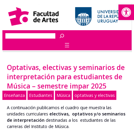
Abrir
Saltar
al
contenido
Buscar
Optativas, electivas y seminarios de
interpretación para estudiantes de
Música – semestre impar 2025
Enseñanza
Estudiantes
Música
optativas y electivas
A continuación publicamos el cuadro que muestra las
unidades curriculares
electivas, optativos y/o seminarios
de interpretación
destinadas a los estudiantes de las
carreras del Instituto de Música.