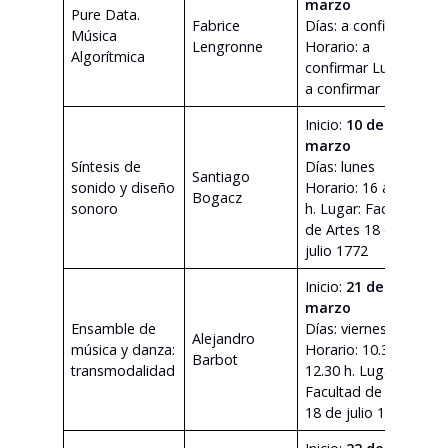
marzo
Pure Data.
Fabrice
Días: a confirmar
Música
v
Lengronne
Horario: a
Algorítmica
confirmar Lugar:
a confirmar
Inicio:
10 de
marzo
Síntesis de
Días: lunes
Santiago
sonido y diseño
Horario: 16 a 18
v
Bogacz
sonoro
h. Lugar: Facultad
de Artes 18 de
julio 1772
Inicio:
21 de
marzo
Ensamble de
Días: viernes
Alejandro
música y danza:
Horario: 10.30 a
v
Barbot
transmodalidad
12.30 h. Lugar:
Facultad de Artes
18 de julio 1772