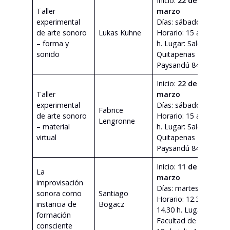
Inicio:
22 de
Taller
marzo
experimental
Días: sábados
de arte sonoro
Lukas Kuhne
Horario: 15 a 19
v
– forma y
h. Lugar: Salón
sonido
Quitapenas
Paysandú 847
Inicio:
22 de
Taller
marzo
experimental
Días: sábados
Fabrice
de arte sonoro
Horario: 15 a 19
v
Lengronne
– material
h. Lugar: Salón
virtual
Quitapenas
Paysandú 847
Inicio:
11 de
La
marzo
improvisación
Días: martes
sonora como
Santiago
Horario: 12.30 a
v
instancia de
Bogacz
14.30 h. Lugar:
formación
Facultad de Artes
consciente