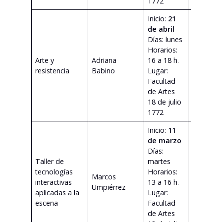
1772
Inicio:
21
de abril
Días: lunes
Horarios:
Arte y
Adriana
16 a 18 h.
ver
resistencia
Babino
Lugar:
program
Facultad
de Artes
18 de julio
1772
Inicio:
11
de marzo
Días:
Taller de
martes
tecnologías
Horarios:
Marcos
ver
interactivas
13 a 16 h.
Umpiérrez
program
aplicadas a la
Lugar:
escena
Facultad
de Artes