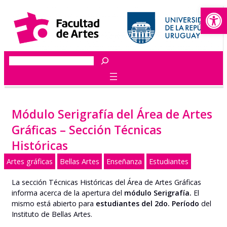
Abrir
Saltar
al
contenido
Buscar
Módulo Serigrafía del Área de Artes
Gráficas – Sección Técnicas
Históricas
Artes gráficas
Bellas Artes
Enseñanza
Estudiantes
La sección Técnicas Históricas del Área de Artes Gráficas
informa acerca de la apertura del
módulo Serigrafía.
El
mismo está abierto para
estudiantes del 2do. Período
del
Instituto de Bellas Artes.