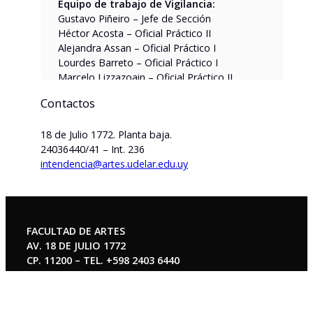
Equipo de trabajo de Vigilancia:
Gustavo Piñeiro – Jefe de Sección
Héctor Acosta – Oficial Práctico II
Alejandra Assan – Oficial Práctico I
Lourdes Barreto – Oficial Práctico I
Marcelo Lizzazoain – Oficial Práctico II
Silvina Marichal – Oficial Práctico III
Contactos
Francisco Martínez – Oficial Práctico III
Marianella Pereira – Oficial Práctico II
18 de Julio 1772. Planta baja.
Pamela Pérez – Oficial Práctico III
24036440/41 – Int. 236
Jessica Wilkinson – Oficial Práctico III
intendencia@artes.udelar.edu.uy
Normativa específica:
Manual Básico de Procedimientos del
área de Seguridad y Vigilancia de la
Universidad de la República
FACULTAD DE ARTES
Instructivo para actuar en caso de
AV. 18 DE JULIO 1772
accidentes laborales del personal
CP. 11200 – TEL. +598 2403 6440
remunerado de la Udelar
UNIVERSIDAD DE LA REPÚBLICA
Intendencia
URUGUAY
18 de Julio 1772. Planta baja.