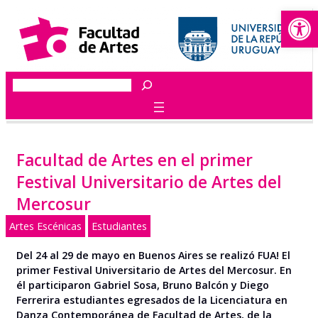
Abrir
Saltar
al
contenido
Buscar
Facultad de Artes en el primer
Festival Universitario de Artes del
Mercosur
Artes Escénicas
Estudiantes
Del 24 al 29 de mayo en Buenos Aires se realizó FUA! El
primer Festival Universitario de Artes del Mercosur. En
él participaron Gabriel Sosa, Bruno Balcón y Diego
Ferrerira estudiantes egresados de la Licenciatura en
Danza Contemporánea de Facultad de Artes, de la