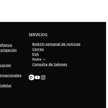
SERVICIOS:
Boletín semanal de noticias
señanza
Correo
estigación
EVA
Nube
Consulta de Salones
ucación
Enlace
YouTube
Instagram
ternacionales
 Udelar