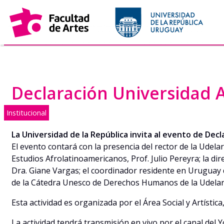
Saltar
al
contenido
Declaración Universidad A
Institucional
La Universidad de la República invita al evento de Decl
El evento contará con la presencia del rector de la Udelar,
Estudios Afrolatinoamericanos, Prof. Julio Pereyra; la dir
Dra. Giane Vargas; el coordinador residente en Uruguay de
de la Cátedra Unesco de Derechos Humanos de la Udelar
Esta actividad es organizada por el Área Social y Artístic
La actividad tendrá transmisión en vivo por el canal del