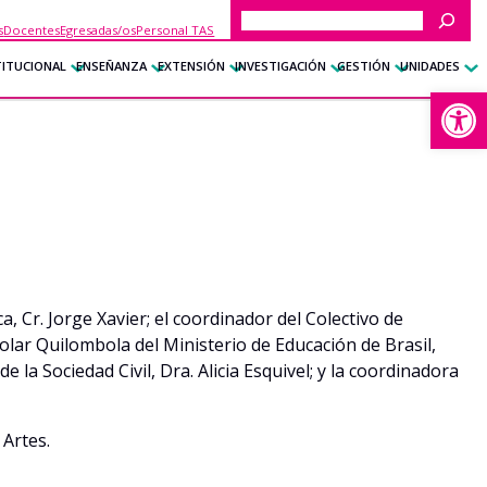
Buscar
s
Docentes
Egresadas/os
Personal TAS
TITUCIONAL
ENSEÑANZA
EXTENSIÓN
INVESTIGACIÓN
GESTIÓN
UNIDADES
Abrir
a, Cr. Jorge Xavier; el coordinador del Colectivo de
colar Quilombola del Ministerio de Educación de Brasil,
la Sociedad Civil, Dra. Alicia Esquivel; y la coordinadora
 Artes.