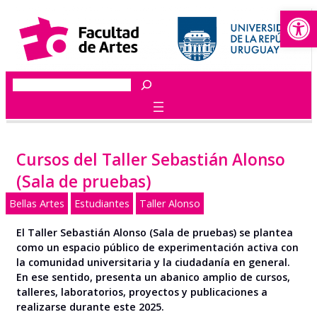
Abrir
Saltar
al
contenido
Buscar
Cursos del Taller Sebastián Alonso
(Sala de pruebas)
Bellas Artes
Estudiantes
Taller Alonso
El Taller Sebastián Alonso (Sala de pruebas) se plantea
como un espacio público de experimentación activa con
la comunidad universitaria y la ciudadanía en general.
En ese sentido, presenta un abanico amplio de cursos,
talleres, laboratorios, proyectos y publicaciones a
realizarse durante este 2025.