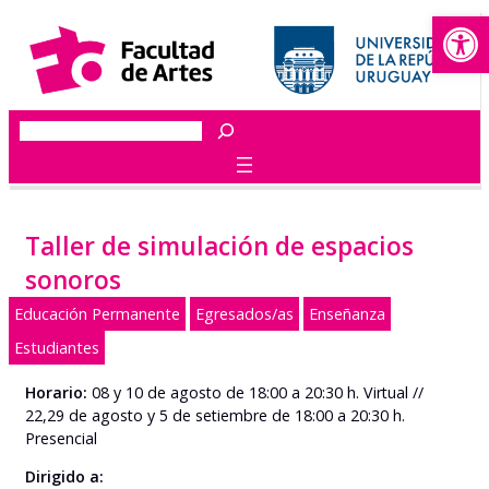
Abrir
Saltar
al
contenido
Buscar
Taller de simulación de espacios
sonoros
Educación Permanente
Egresados/as
Enseñanza
Estudiantes
Horario:
08 y 10 de agosto de 18:00 a 20:30 h. Virtual //
22,29 de agosto y 5 de setiembre de 18:00 a 20:30 h.
Presencial
Dirigido a: