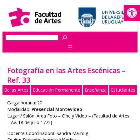
Abrir
Saltar
al
contenido
Buscar
Fotografía en las Artes Escénicas –
Ref. 33
Bellas Artes
Educación Permanente
Enseñanza
Estudiantes
Carga horaria: 20
Modalidad:
Presencial Montevideo
Lugar / Salón: Área Foto – Cine y Video – (Facultad de Artes
– Av. 18 de julio 1772)
Docente Coordinadora: Sandra Marroig
Equipo Docente: Joaquín Méndez