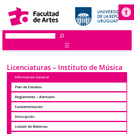
Abrir
Saltar
al
contenido
Buscar
Licenciaturas – Instituto de Música
Información General
Plan de Estudios
Reglamento – Admisión
Fundamentación
Descripción
Listado de Materias