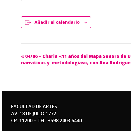
Añadir al calendario
Navegación
«
04/06 – Charla «11 años del Mapa Sonoro de 
narrativas y metodologías», con Ana Rodrígue
del
Evento
FACULTAD DE ARTES
AV. 18 DE JULIO 1772
CP. 11200 – TEL. +598 2403 6440