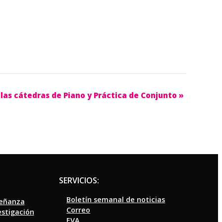
 las cátedras de Piano y Práctica de Conjunto
»
SERVICIOS:
Boletín semanal de noticias
señanza
Correo
estigación
EVA