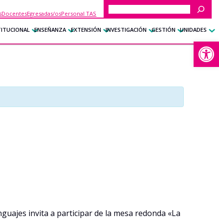
Buscar
s
Docentes
Egresadas/os
Personal TAS
TITUCIONAL
ENSEÑANZA
EXTENSIÓN
INVESTIGACIÓN
GESTIÓN
UNIDADES
Abrir
guajes invita a participar de la mesa redonda «La