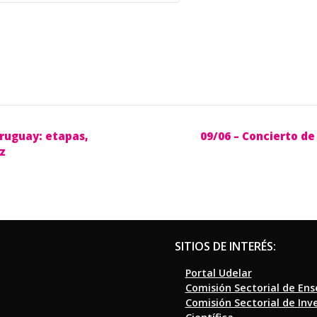
Uruguay: etapas,
09/06 – Concierto de
z
SITIOS DE INTERÉS:
Portal Udelar
Comisión Sectorial de En
Comisión Sectorial de Inv