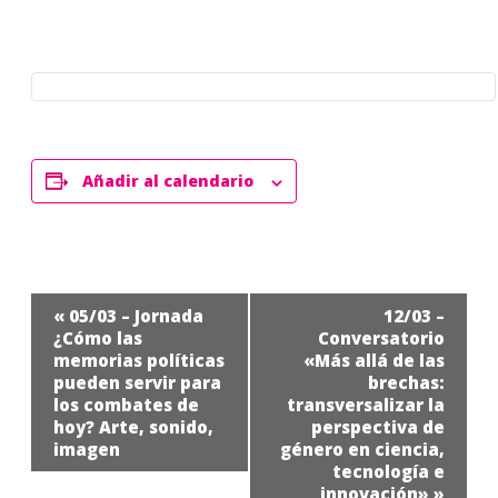
Añadir al calendario
Navegación
«
05/03 – Jornada
12/03 –
del
¿Cómo las
Conversatorio
memorias políticas
«Más allá de las
Evento
pueden servir para
brechas:
los combates de
transversalizar la
hoy? Arte, sonido,
perspectiva de
imagen
género en ciencia,
tecnología e
innovación»
»