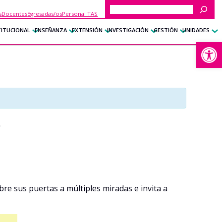
Buscar
s
Docentes
Egresadas/os
Personal TAS
TITUCIONAL
ENSEÑANZA
EXTENSIÓN
INVESTIGACIÓN
GESTIÓN
UNIDADES
Abrir
5
bre sus puertas a múltiples miradas e invita a