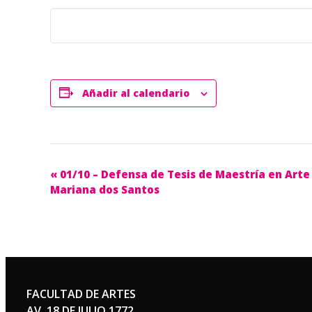
Añadir al calendario
Navegación
«
01/10 – Defensa de Tesis de Maestría en Arte 
Mariana dos Santos
del
Evento
FACULTAD DE ARTES
AV. 18 DE JULIO 1772